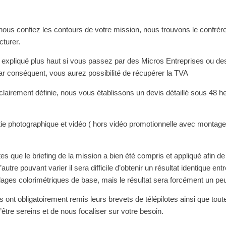
ous confiez les contours de votre mission, nous trouvons le confrè
cturer.
xpliqué plus haut si vous passez par des Micros Entreprises ou des 
r conséquent, vous aurez possibilité de récupérer la TVA
 clairement définie, nous vous établissons un devis détaillé sous 48 
rtie photographique et vidéo ( hors vidéo promotionnelle avec montage 
s que le briefing de la mission a bien été compris et appliqué afin d
utre pouvant varier il sera difficile d’obtenir un résultat identique e
ges colorimétriques de base, mais le résultat sera forcément un peu 
us ont obligatoirement remis leurs brevets de télépilotes ainsi que to
être sereins et de nous focaliser sur votre besoin.