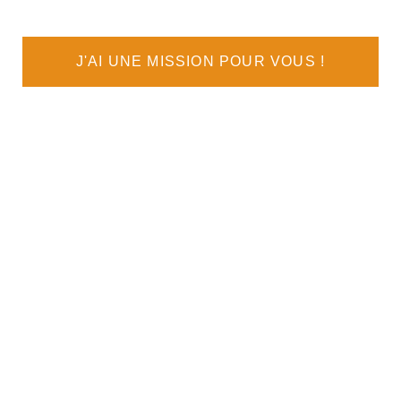
J'AI UNE MISSION POUR VOUS !
NEZ DU TEMPS ET OFFREZ
VOIR UN INTERLOCUTEUR 
LOIEMENT DE VOS MISSI
LQUE SOIT L’ENDROIT OÙ
e. Efficace. Fiable. 
Resodrone
.